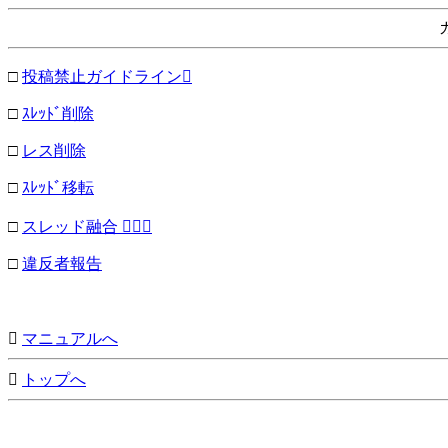
□
投稿禁止ガイドライン
□
ｽﾚｯﾄﾞ削除
□
レス削除
□
ｽﾚｯﾄﾞ移転
□
スレッド融合 
□
違反者報告

マニュアルへ

トップへ